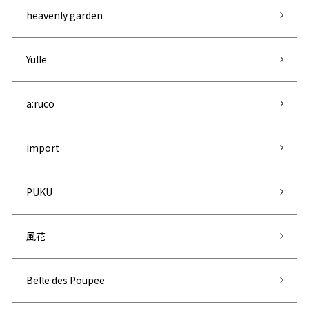
heavenly garden
Yulle
a:ruco
import
PUKU
風花
Belle des Poupee