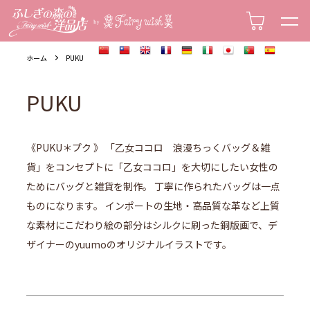
socks ・Tights・ソックス・タイツ
hair band・カチューシャ
accessories・アクセサリー
scarf・glove・マフラー・手袋
ホーム
PUKU
PUKU
《PUKU＊プク 》 「乙女ココロ 浪漫ちっくバッグ＆雑
貨」をコンセプトに「乙女ココロ」を大切にしたい女性の
ためにバッグと雑貨を制作。 丁寧に作られたバッグは一点
ものになります。 インポートの生地・高品質な革など上質
な素材にこだわり絵の部分はシルクに刷った銅版画で、デ
ザイナーのyuumoのオリジナルイラストです。