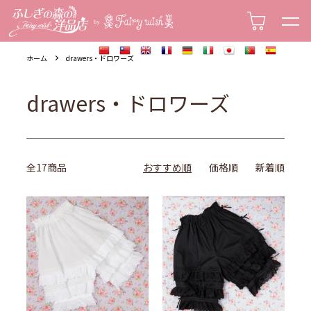
socks ・Tights・ソックス・タイツ
hair band・カチューシャ
accessories・アクセサリー
scarf・glove・マフラー・手袋
ホーム
drawers・ドロワーズ
drawers・ドロワーズ
全17商品
おすすめ順
価格順
新着順