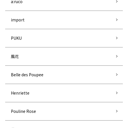
a:ruco
import
PUKU
風花
Belle des Poupee
Henriette
Pouline Rose