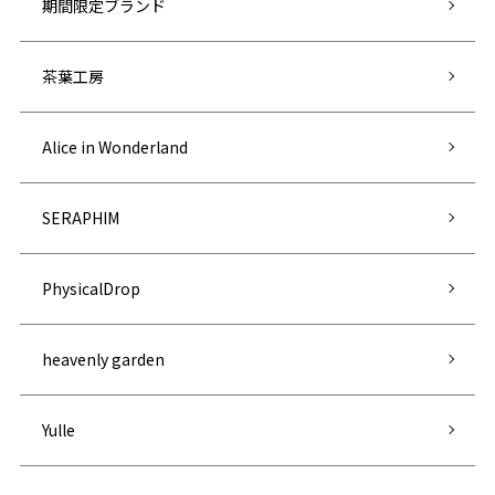
期間限定ブランド
茶葉工房
Alice in Wonderland
SERAPHIM
PhysicalDrop
heavenly garden
Yulle